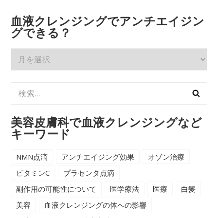
血液クレンジングでアンチエイジン
グできる？
血
液
ク
検
レ
索:
ン
ジ
美容皮膚科で血液クレンジングなど
ン
キーワード
グ
で
NMN点滴
アンチエイジング効果
オゾン治療
ア
ビタミンC
プラセンタ点滴
ン
副作用の可能性について
医学療法
医療
白髪
チ
美容
血液クレンジングの体への影響
エ