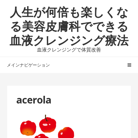
ナ
コ
人生が何倍も楽しくな
ビ
ン
ゲ
テ
る美容皮膚科でできる
ー
ン
血液クレンジング療法
シ
ツ
ョ
へ
血液クレンジングで体質改善
ン
ス
へ
キ
メインナビゲーション
ス
ッ
キ
プ
ッ
プ
acerola