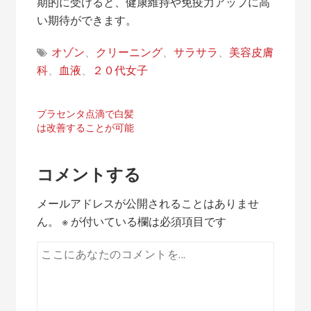
期的に受けると、健康維持や免疫力アップに高
い期待ができます。
オゾン
、
クリーニング
、
サラサラ
、
美容皮膚
科
、
血液
、
２０代女子
投
プラセンタ点滴で白髪
は改善することが可能
稿
ナ
コメントする
ビ
メールアドレスが公開されることはありませ
ゲ
ん。
※
が付いている欄は必須項目です
ー
シ
ョ