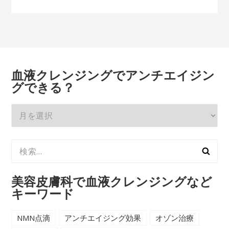
血液クレンジングでアンチエイジン
グできる？
血
液
ク
検
レ
索:
ン
ジ
美容皮膚科で血液クレンジングなど
ン
キーワード
グ
で
NMN点滴
アンチエイジング効果
オゾン治療