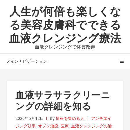
ナ
コ
人生が何倍も楽しくな
ビ
ン
ゲ
テ
る美容皮膚科でできる
ー
ン
血液クレンジング療法
シ
ツ
ョ
へ
血液クレンジングで体質改善
ン
ス
へ
キ
メインナビゲーション
ス
ッ
キ
プ
ッ
プ
血液サラサラクリーニ
ングの詳細を知る
2026年5月12日
By
情報を集める人
アンチエイ
ジング効果
,
オゾン治療
,
医療
,
血液クレンジングの治