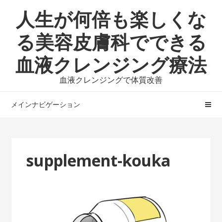
ナ
コ
人生が何倍も楽しくな
ビ
ン
ゲ
テ
る美容皮膚科でできる
ー
ン
血液クレンジング療法
シ
ツ
ョ
へ
血液クレンジングで体質改善
ン
ス
へ
キ
メインナビゲーション
ス
ッ
キ
プ
ッ
プ
supplement-kouka