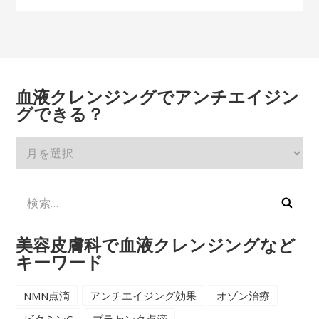
血液クレンジングでアンチエイジン
グできる？
血
液
ク
検
レ
索:
ン
ジ
美容皮膚科で血液クレンジングなど
ン
キーワード
グ
で
NMN点滴
アンチエイジング効果
オゾン治療
ア
ビタミンC
プラセンタ点滴