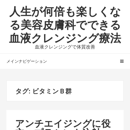
ナ
コ
人生が何倍も楽しくな
ビ
ン
ゲ
テ
る美容皮膚科でできる
ー
ン
血液クレンジング療法
シ
ツ
ョ
へ
血液クレンジングで体質改善
ン
ス
へ
キ
メインナビゲーション
ス
ッ
キ
プ
ッ
プ
タグ:
ビタミンＢ群
アンチエイジングに役