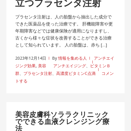
立つプラセンタ注射
プラセンタ注射は、人の胎盤から抽出した成分で
できた医薬品を使った治療です。 肝機能障害や更
年期障害などでは健康保険が適用になりますし、
古くから様々な症状を改善することができる治療
として知られています。 人の胎盤は、赤ち […]
2023年12月14日
By
情報を集める人
アンチエイ
ジング効果
,
美容
アンチエイジング
、
ビタミンＢ
群
、
プラセンタ注射
、
高濃度ビタミンC点滴
コメン
トする
美容皮膚科ソララクリニック
でできる血液クレンジング療
法