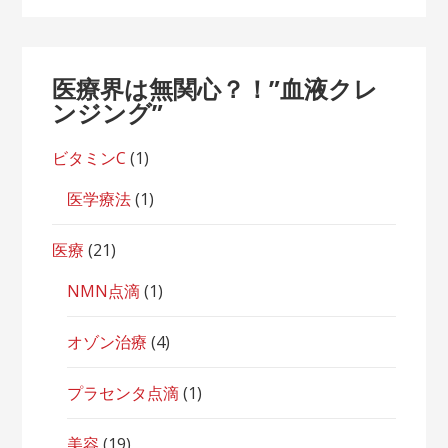
医療界は無関心？！”血液クレ
ンジング”
ビタミンC
(1)
医学療法
(1)
医療
(21)
NMN点滴
(1)
オゾン治療
(4)
プラセンタ点滴
(1)
美容
(19)