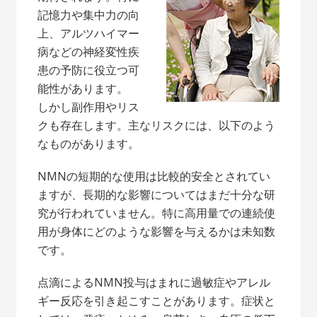
記憶力や集中力の向
上、アルツハイマー
病などの神経変性疾
患の予防に役立つ可
能性があります。
しかし副作用やリス
クも存在します。主なリスクには、以下のよう
なものがあります。
NMNの短期的な使用は比較的安全とされてい
ますが、長期的な影響についてはまだ十分な研
究が行われていません。特に高用量での連続使
用が身体にどのような影響を与えるかは未知数
です。
点滴によるNMN投与はまれに過敏症やアレル
ギー反応を引き起こすことがあります。症状と