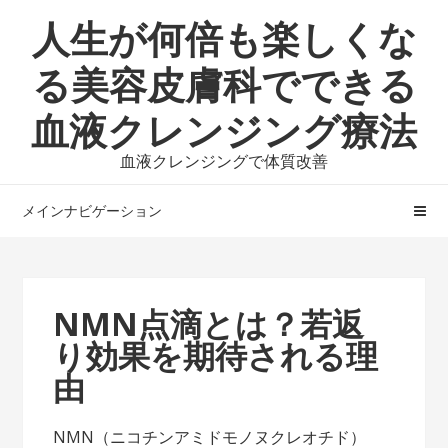
ナ
コ
人生が何倍も楽しくな
ビ
ン
ゲ
テ
る美容皮膚科でできる
ー
ン
血液クレンジング療法
シ
ツ
ョ
へ
血液クレンジングで体質改善
ン
ス
へ
キ
メインナビゲーション
ス
ッ
キ
プ
ッ
プ
NMN点滴とは？若返
り効果を期待される理
由
NMN（ニコチンアミドモノヌクレオチド）