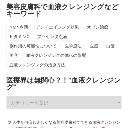
ジ
美容皮膚科で血液クレンジングなど
ン
キーワード
グ
で
NMN点滴
アンチエイジング効果
オゾン治療
ア
ビタミンC
プラセンタ点滴
ン
副作用の可能性について
医学療法
医療
白髪
チ
美容
血液クレンジングの体への影響
エ
イ
血液クレンジングの治療方法
ジ
ン
医療界は無関心？！”血液クレンジン
グ”
グ
で
医
き
療
る？
界
は
© 人生が何倍も楽しくなる美容皮膚科でできる血液クレンジン