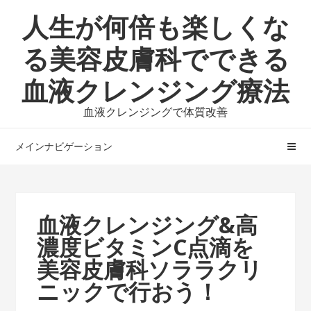
ナ
コ
人生が何倍も楽しくな
ビ
ン
ゲ
テ
る美容皮膚科でできる
ー
ン
血液クレンジング療法
シ
ツ
ョ
へ
血液クレンジングで体質改善
ン
ス
へ
キ
メインナビゲーション
ス
ッ
キ
プ
ッ
プ
血液クレンジング&高
濃度ビタミンC点滴を
美容皮膚科ソララクリ
ニックで行おう！