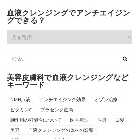
血液クレンジングでアンチエイジン
グできる？
血
液
ク
検
レ
索:
ン
ジ
美容皮膚科で血液クレンジングなど
ン
キーワード
グ
で
NMN点滴
アンチエイジング効果
オゾン治療
ア
ビタミンC
プラセンタ点滴
ン
副作用の可能性について
医学療法
医療
白髪
チ
美容
血液クレンジングの体への影響
エ
イ