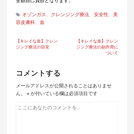
全額自己負担となります。
オゾンガス
、
クレンジング療法
、
安全性
、
美
容皮膚科
、
血
投
【キレイな血】クレン
【キレイな血】クレン
ジング療法の目安
ジング療法の副作用に
稿
ついて
ナ
コメントする
ビ
ゲ
メールアドレスが公開されることはありませ
ん。
※
が付いている欄は必須項目です
ー
シ
ョ