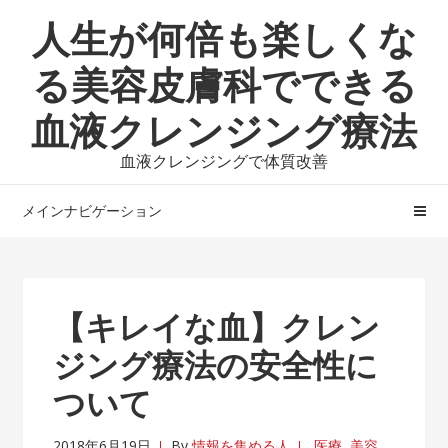
ナ
コ
人生が何倍も楽しくな
ビ
ン
ゲ
テ
る美容皮膚科でできる
ー
ン
血液クレンジング療法
シ
ツ
ョ
へ
血液クレンジングで体質改善
ン
ス
へ
キ
メインナビゲーション
ス
ッ
キ
プ
ッ
プ
【キレイな血】クレン
ジング療法の安全性に
ついて
2018年6月19日
By
情報を集める人
医療
,
美容
,