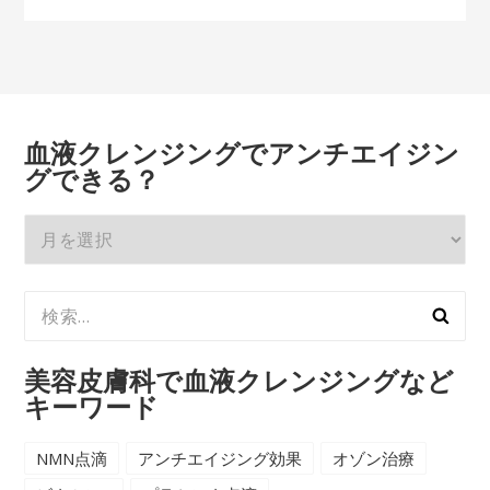
血液クレンジングでアンチエイジン
グできる？
血
液
ク
検
レ
索:
ン
ジ
美容皮膚科で血液クレンジングなど
ン
キーワード
グ
で
NMN点滴
アンチエイジング効果
オゾン治療
ア