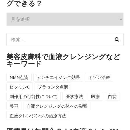
グできる？
血
液
ク
検
レ
索:
ン
ジ
美容皮膚科で血液クレンジングなど
ン
キーワード
グ
で
NMN点滴
アンチエイジング効果
オゾン治療
ア
ビタミンC
プラセンタ点滴
ン
副作用の可能性について
医学療法
医療
白髪
チ
美容
血液クレンジングの体への影響
エ
イ
血液クレンジングの治療方法
ジ
ン