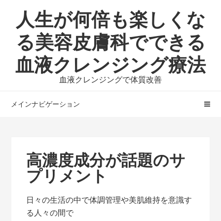
ナ
コ
人生が何倍も楽しくな
ビ
ン
ゲ
テ
る美容皮膚科でできる
ー
ン
血液クレンジング療法
シ
ツ
ョ
へ
血液クレンジングで体質改善
ン
ス
へ
キ
メインナビゲーション
ス
ッ
キ
プ
ッ
プ
高濃度成分が話題のサ
プリメント
日々の生活の中で体調管理や美肌維持を意識す
る人々の間で