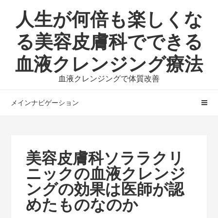
ナ
コ
人生が何倍も楽しくな
ビ
ン
ゲ
テ
る美容皮膚科でできる
ー
ン
血液クレンジング療法
シ
ツ
ョ
へ
血液クレンジングで体質改善
ン
ス
へ
キ
メインナビゲーション
ス
ッ
キ
プ
ッ
プ
美容皮膚科ソララクリ
ニックの血液クレンジ
ングの効果は医師が認
めたものなのか