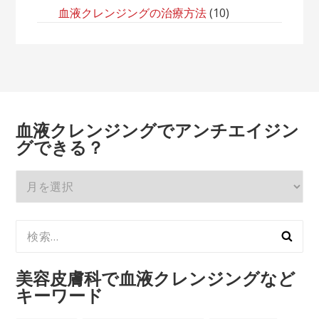
血液クレンジングの治療方法
(10)
血液クレンジングでアンチエイジン
グできる？
血
液
ク
検
レ
索:
ン
ジ
美容皮膚科で血液クレンジングなど
ン
キーワード
グ